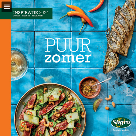
sligro.nl
Pagina overzicht
Volledig scherm
Gerelateerde Publicaties
Download PDF
Zoeken
Privacybeleid bekijken
Publicatie rapporteren