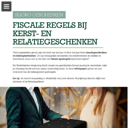
sligro.nl
Pagina overzicht
Volledig scherm
Download PDF
Zoeken
Privacybeleid bekijken
Publicatie rapporteren