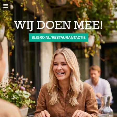
sligro.nl
Pagina overzicht
Volledig scherm
Download PDF
Zoeken
Privacybeleid bekijken
Publicatie rapporteren