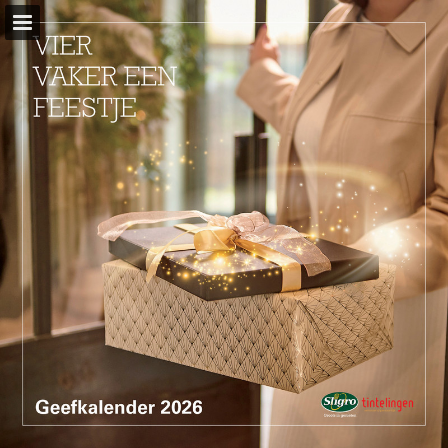
sligro.nl
Pagina overzicht
Volledig scherm
Download PDF
Zoeken
Privacybeleid bekijken
Publicatie rapporteren