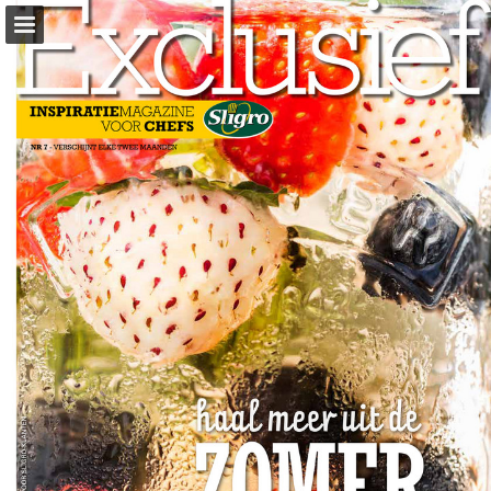
sligro.nl
Pagina overzicht
Volledig scherm
Download PDF
Zoeken
Privacybeleid bekijken
Publicatie rapporteren