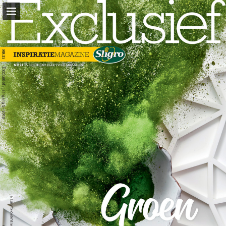
sligro.nl
Pagina overzicht
Volledig scherm
Download PDF
Zoeken
Privacybeleid bekijken
Publicatie rapporteren