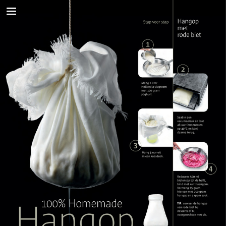
sligro.nl
Pagina overzicht
Volledig scherm
Download PDF
Zoeken
Privacybeleid bekijken
Publicatie rapporteren