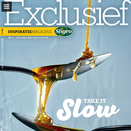
sligro.nl
Pagina overzicht
Volledig scherm
Download PDF
Zoeken
Privacybeleid bekijken
Publicatie rapporteren